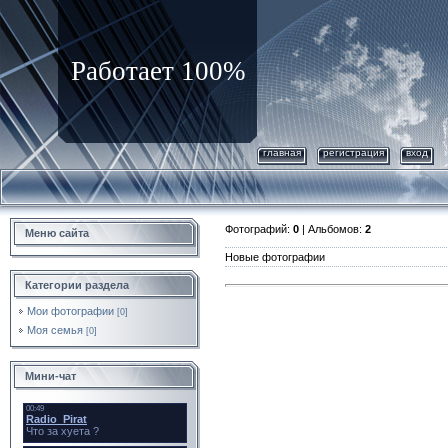
Работает 100%
главная
регистрация
вход
Фотографий:
0
| Альбомов:
2
Меню сайта
Новые фотографии
Категории раздела
Мои фотографии
[0]
Моя семья
[0]
Мини-чат