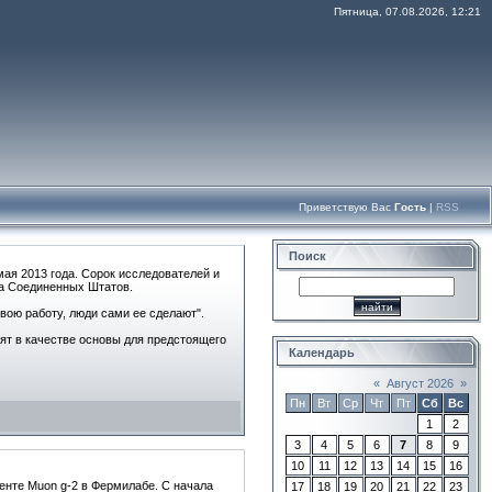
Пятница, 07.08.2026, 12:21
Приветствую Вас
Гость
|
RSS
Поиск
мая 2013 года. Сорок исследователей и
са Соединенных Штатов.
вою работу, люди сами ее сделают".
нят в качестве основы для предстоящего
Календарь
«
Август 2026
»
Пн
Вт
Ср
Чт
Пт
Сб
Вс
1
2
3
4
5
6
7
8
9
10
11
12
13
14
15
16
енте Muon g-2 в Фермилабе. С начала
17
18
19
20
21
22
23