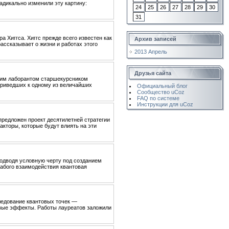
адикально изменили эту картину:
24
25
26
27
28
29
30
31
 Хиггса. Хиггс прежде всего известен как
Архив записей
ассказывает о жизни и работах этого
2013 Апрель
Друзья сайта
своим лаборантом старшекурсником
приведших к одному из величайших
Официальный блог
Сообщество uCoz
FAQ по системе
Инструкции для uCoz
м предложен проект десятилетней стратегии
кторы, которые будут влиять на эти
, подводя условную черту под созданием
абого взаимодействия квантовая
ледование квантовых точек —
овые эффекты. Работы лауреатов заложили