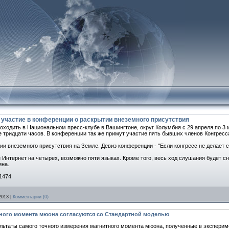
участие в конференции о раскрытии внеземного присутствия
оходить в Национальном пресс-клубе в Вашингтоне, округ Колумбия с 29 апреля по 3 
е тридцати часов. В конференции так же примут участие пять бывших членов Конгрес
ии внеземного присутствия на Земле. Девиз конференции - "Если конгресс не делает с
 Интернет на четырех, возможно пяти языках. Кроме того, весь ход слушания будет с
ина.
41474
2013
|
Комментарии (0)
ного момента мюона согласуются со Стандартной моделью
ультаты самого точного измерения магнитного момента мюона, полученные в эксперим