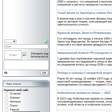
2000-х казалось, что измерения и выполн
измерения и расчеты прекрасно согласуют
Тихий физик из Эдинбурга: памяти Пит
8 апреля мир узнал о кончине физика-тео
один из авторов теории, описывающей мех
замечательного ученого.
Ядерный январь Эрнеста Резерфорда: 
Сто пятнадцать лет назад, в начале 1909
Эрнестом Марсденом. Во время беседы Ре
открытий в истории физики двадцатого ве
Американский Комитет P5 определил 
7 декабря был опубликован черновой вариан
американских исследований в области фи
исследования вплоть до конца 2030-х годо
50
Победы и границы Стандартной модел
Ровно 50 лет назад, 15 ноября 1973 года,
квантовой хромодинамики — теории, опис
Наш опрос
хромодинамика составила фундамент Ста
Оцените мой сайт
Нобелевская премия по химии — 2023
Отлично
Хорошо
В 2023 году Нобелевская премия по хими
полупроводниковых нанокристаллов, кото
Неплохо
основы этой области и позволили освоить
Плохо
Ужасно