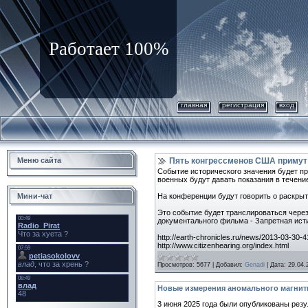
Работает 100%
главная
регистрация
вход
Меню сайта
Пять конгрессменов США примут 
Событие исторического значения будет пр
военных будут давать показания в течени
Мини-чат
На конференции будут говорить о раскрыт
Это событие будет транслироваться через
документального фильма - Запретная ист
http://earth-chronicles.ru/news/2013-03-30-
http://www.citizenhearing.org/index.html
Просмотров:
5677
|
Добавил:
Genadi
|
Дата:
29.04.
Новые измерения аномального магнит
3 июня 2025 года были опубликованы рез