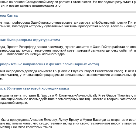
енные на основе Стандартной модели расчеты отличаются. Но последние результаты р
ся, и новые данные подтверждают это.
ера Хиггса
ретика, профессора Эдинбургского университета и лауреата Нобелевской премии Питера
анизм, благодаря которому субатомные частицы приобретают массу. Алексей Левин р
как была раскрыта структура атома
 года, Эрнест Резерфорд зашел в комнату, где его ассистент Ханс Гейгер работал со 
зерфорд дал юному тезке очень короткий совет, который запустил цепочку событий, 
ка — появлению концепции атомного ядра.
приоритетные направления в физике элементарных частиц
т очередного доклада комитета P5 (Particle Physics Project Prioritization Panel). В не
зики частиц, учитывающей предвидимые финансовые, экономические и социальные фа
в.
и: к 50-летию квантовой хромодинамики
 вышла из печати статья Д. Гросса и Ф. Вильчека «Asymptotically Free Gauge Theories»
ывающей сильное взаимодействие элементарных частиц. Вместе с теорией электросл
ндартной модели.
и была присуждена Алексею Екимову, Луису Брюсу и Мунги Бавенди за открытие и исс
рые настолько малы, что существенный вклад в их свойства начинают вносить квант
 методы синтеза квантовых точек.